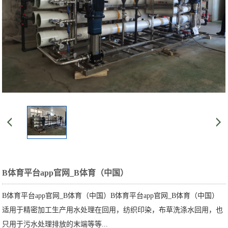
B体育平台app官网_B体育（中国）
B体育平台app官网_B体育（中国）B体育平台app官网_B体育（中国）
适用于精密加工生产用水处理在回用，纺织印染，布草洗涤水回用，也
只用于污水处理排放的末端等等...