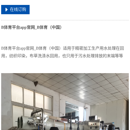
在线订购
B体育平台app官网_B体育（中国）
B体育平台app官网_B体育（中国）适用于精密加工生产用水处理在回
用，纺织印染，布草洗涤水回用，也只用于污水处理排放的末端等等