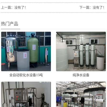
上一篇：没有了！
下一篇：没有了！
热门产品
全自动软化水设备15吨
纯净水设备