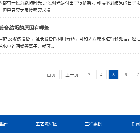
人都有一段沉默的时光 那段时光是付出了很多努力 却得不到结果的日子 
但是只要大家按照要求操...
设备结垢的原因有哪些
保护 反渗透设备 ，延长设备的利用寿命，可预先对原水进行预处理，经
水中的钙镁等离子，就可...
首页
上一页
3
4
5
6
7
理配件
工艺流程图
工程案例
新