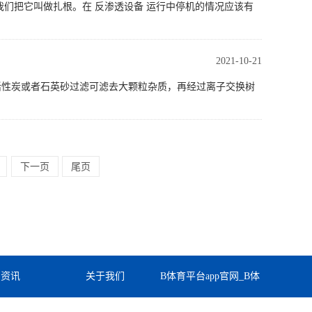
我们把它叫做扎根。在 反渗透设备 运行中停机的情况应该有
2021-10-21
活性炭或者石英砂过滤可滤去大颗粒杂质，再经过离子交换树
下一页
尾页
闻资讯
关于我们
B体育平台app官网_B体