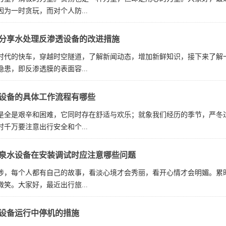
为一时贪玩，而对个人防...
分享水处理反渗透设备的改进措施
时代的快车，穿越时空隧道，了解新闻动态，增加新鲜知识，接下来了解
患，即反渗透膜的表面容...
设备的具体工作流程有哪些
是全是艰辛和困难，它同时存在舒适与欢乐；就象我们经历的季节，严冬
千万要注意出行安全和个...
泉水设备在安装调试时应注意哪些问题
涉，每个人都有自己的故事，看淡心境才会秀丽，看开心情才会明媚。累
笑。大家好，最近出行旅...
设备运行中停机的措施