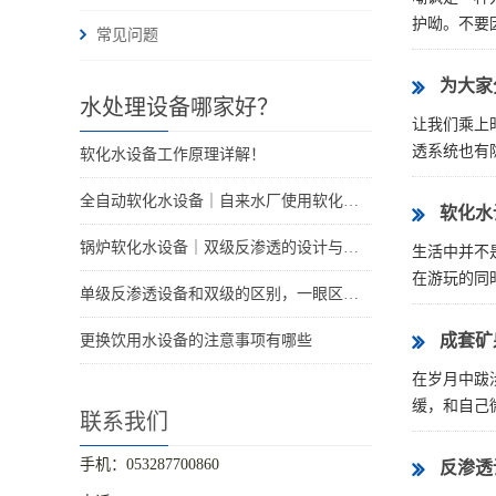
护呦。不要因
常见问题
为大家
水处理设备哪家好？
让我们乘上
透系统也有隐
软化水设备工作原理详解！
全自动软化水设备｜自来水厂使用软化水工艺的水要软些
软化水
锅炉软化水设备｜双级反渗透的设计与一级相比有一些不同
生活中并不
在游玩的同时
单级反渗透设备和双级的区别，一眼区分！
成套矿
更换饮用水设备的注意事项有哪些
在岁月中跋
缓，和自己微
联系我们
手机：053287700860
反渗透