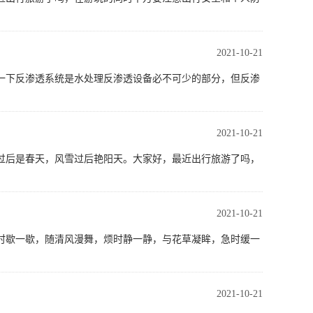
2021-10-21
一下反渗透系统是水处理反渗透设备必不可少的部分，但反渗
2021-10-21
过后是春天，风雪过后艳阳天。大家好，最近出行旅游了吗，
2021-10-21
时歇一歇，随清风漫舞，烦时静一静，与花草凝眸，急时缓一
2021-10-21