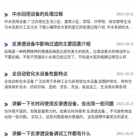
中水回用设备的处理过程
2021-10-21
中水回用设备 广泛应用在生活小区、建筑小区、宾馆、疗养院、综合楼等生活
污水及部分工业污水.下面小编带给大家的是它的处理过程介绍. 中水系统的水净
化过程也很简单,一般有三...
反渗透设备中影响过滤的主要因素介绍
2021-10-21
后悔是一种耗费精神的情绪后悔是比损失更大的损失，比错误更大的错误所以
不要后悔。不知不觉国庆小长假已经过完了，不知道大家的假期过得怎么样
那？小编又来给大家分享新知识...
全自动软化水设备性能特点
2021-10-21
全自动软化水设备 广泛应用于各种工业与民用软化水设备,如锅炉供水、供热空
调系统补充水、纺织印染、造纸、洗衣、洗浴、食品加工、生活用水等各领域.
下面是小编为大家整理的它...
讲解一下长时间使用反渗透设备，会出现一些问题
2021-10-21
也许我不是的，但我是最努力的。如果长时间使用 反渗透设备 ，不可避免地会
出现一些问题。 实际上，这些问题是相对普遍的。 这些故障中最常见的是无法
启动反渗透设备。 那么，...
讲解一下反渗透设备调试工作都有什么
2021-10-21