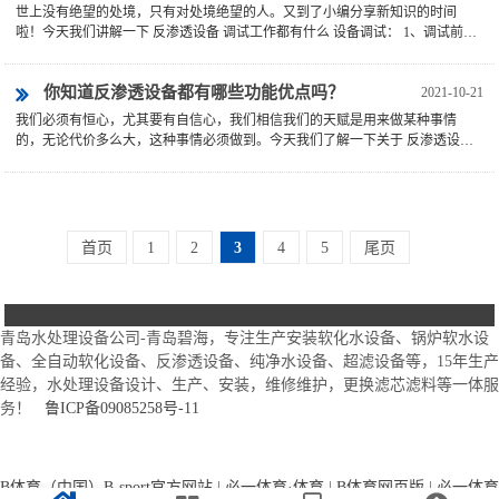
世上没有绝望的处境，只有对处境绝望的人。又到了小编分享新知识的时间
啦！今天我们讲解一下 反渗透设备 调试工作都有什么 设备调试： 1、调试前检
查及准备，其内容包括以下部...
你知道反渗透设备都有哪些功能优点吗？
2021-10-21
我们必须有恒心，尤其要有自信心，我们相信我们的天赋是用来做某种事情
的，无论代价多么大，这种事情必须做到。今天我们了解一下关于 反渗透设备
都有哪些优点功能。 反渗透设...
首页
1
2
3
4
5
尾页
青岛水处理设备公司-青岛碧海，专注生产安装软化水设备、锅炉软水设
备、全自动软化设备、反渗透设备、纯净水设备、超滤设备等，15年生产
经验，水处理设备设计、生产、安装，维修维护，更换滤芯滤料等一体服
务！
鲁ICP备09085258号-11
B体育（中国）B-sport官方网站
|
必一体育·体育
|
B体育网页版
|
必一体育